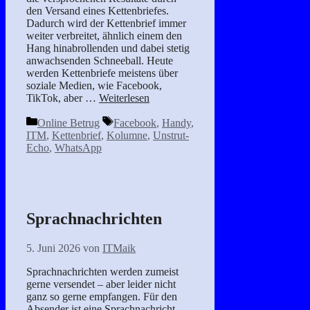
den Versand eines Kettenbriefes.
Dadurch wird der Kettenbrief immer
weiter verbreitet, ähnlich einem den
Hang hinabrollenden und dabei stetig
anwachsenden Schneeball. Heute
werden Kettenbriefe meistens über
soziale Medien, wie Facebook,
TikTok, aber …
Weiterlesen
Kategorien
Schlagwörter
Online Betrug
Facebook
,
Handy
,
ITM
,
Kettenbrief
,
Kolumne
,
Unstrut-
Echo
,
WhatsApp
Sprachnachrichten
5. Juni 2026
von
ITMaik
Sprachnachrichten werden zumeist
gerne versendet – aber leider nicht
ganz so gerne empfangen. Für den
Absender ist eine Sprachnachricht