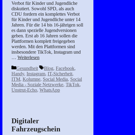
Verbot für Kinder und Jugendliche
diskutiert. Sowohl SPD, als auch
CDU fordern ein komplettes Verbot
für Kinder und Jugendliche unter 14
Jahren. Für die 14 bis 16-jährigen soll
es dann spezielle Jugendversionen
geben. Erst ab 16 Jahren sollen die
Plattformen komplett freigegeben
werden. Mit den Plattformen sind
insbesondere TikTok, Instagram und
…
Weiterlesen
Kategorien
Schlagwörter
Gesundheit
Blog
,
Facebook
,
Handy
,
Instagram
,
IT-Sicherheit
,
ITM
,
Kolumne
,
Social Media
,
Social
Media - Soziale Netzwerke
,
TikTok
,
Unstrut-Echo
,
WhatsApp
Digitaler
Fahrzeugschein