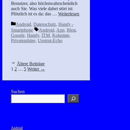
Benutzer, also höchstwahrscheinlich
auch Sie. Was viele dabei stört ist:
Plötzlich ist es da: das …
Weiterlesen
Kategorien
Android
,
Datenschutz
,
Handy -
Schlagwörter
Smartphone
Android
,
App
,
Blog
,
Google
,
Handy
,
ITM
,
Kolumne
,
Privatssphäre
,
Unstrut-Echo
Ältere Beiträge
Seite
Seite
Seite
1
2
…
5
Weiter
→
Suchen
Android