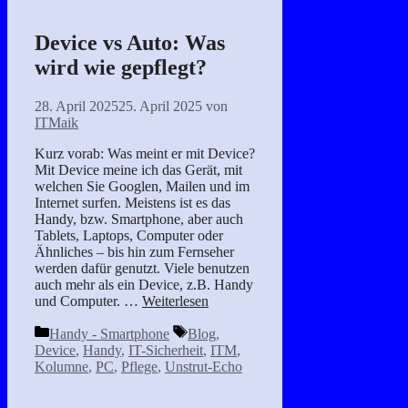
Device vs Auto: Was
wird wie gepflegt?
28. April 2025
25. April 2025
von
ITMaik
Kurz vorab: Was meint er mit Device?
Mit Device meine ich das Gerät, mit
welchen Sie Googlen, Mailen und im
Internet surfen. Meistens ist es das
Handy, bzw. Smartphone, aber auch
Tablets, Laptops, Computer oder
Ähnliches – bis hin zum Fernseher
werden dafür genutzt. Viele benutzen
auch mehr als ein Device, z.B. Handy
und Computer. …
Weiterlesen
Kategorien
Schlagwörter
Handy - Smartphone
Blog
,
Device
,
Handy
,
IT-Sicherheit
,
ITM
,
Kolumne
,
PC
,
Pflege
,
Unstrut-Echo