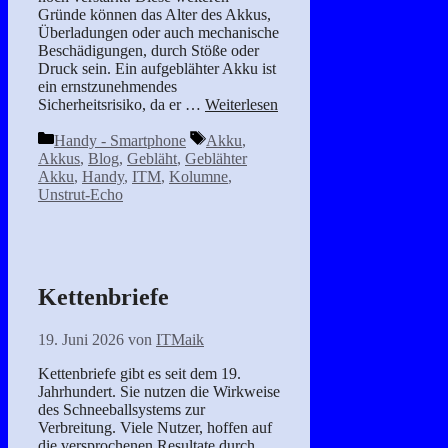
Gründe können das Alter des Akkus,
Überladungen oder auch mechanische
Beschädigungen, durch Stöße oder
Druck sein. Ein aufgeblähter Akku ist
ein ernstzunehmendes
Sicherheitsrisiko, da er …
Weiterlesen
Kategorien
Schlagwörter
Handy - Smartphone
Akku
,
Akkus
,
Blog
,
Gebläht
,
Geblähter
Akku
,
Handy
,
ITM
,
Kolumne
,
Unstrut-Echo
Kettenbriefe
19. Juni 2026
von
ITMaik
Kettenbriefe gibt es seit dem 19.
Jahrhundert. Sie nutzen die Wirkweise
des Schneeballsystems zur
Verbreitung. Viele Nutzer, hoffen auf
die versprochenen Resultate durch