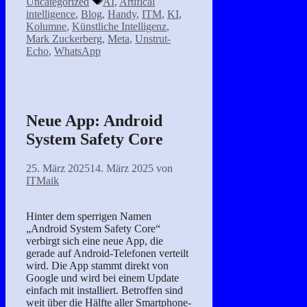
Uncategorized
AI
,
Artifical
intelligence
,
Blog
,
Handy
,
ITM
,
KI
,
Kolumne
,
Künstliche Intelligenz
,
Mark Zuckerberg
,
Meta
,
Unstrut-
Echo
,
WhatsApp
Neue App: Android
System Safety Core
25. März 2025
14. März 2025
von
ITMaik
Hinter dem sperrigen Namen
„Android System Safety Core“
verbirgt sich eine neue App, die
gerade auf Android-Telefonen verteilt
wird. Die App stammt direkt von
Google und wird bei einem Update
einfach mit installiert. Betroffen sind
weit über die Hälfte aller Smartphone-