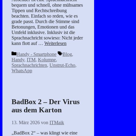
bequem und schnell, ohne mühsames
Tippen und Rechtschreibung
beachten. Einfach so reden, wie es
grade passt. Durch die Stimme sind
Betonungen, Emotionen und das
Umfeld inklusive. Inklusiv ist die
Sprachnachricht sowieso: Nicht jeder
kann flott auf …
Weiterlesen
Kategorien
Schlagwörter
Handy - Smartphone
Blog
,
Handy
,
ITM
,
Kolumne
,
Sprachnachrichten
,
Unstrut-Echo
,
WhatsApp
BadBox 2 – Der Virus
aus dem Karton
13. März 2026
von
ITMaik
„BadBox 2“ – was klingt wie eine