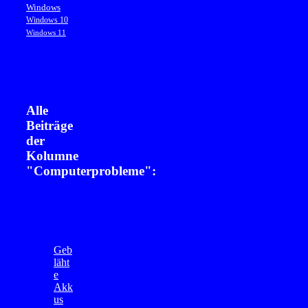
Windows
Windows 10
Windows 11
Alle
Beiträge
der
Kolumne
"Computerprobleme":
Geb
läht
e
Akk
us