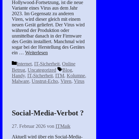
Hollywood-Fortsetzung, ist die neue
Variante eines Virus aus dem Jahr
2023. Im Gegensatz zu anderen
Viren, wird dieser gleich mit einem
neuen Gerät geliefert. Der Virus wird
während der Produktion oder
unmittelbar danach in der Firmware
des Geräts installiert. Manchmal wird
sogar bei der Herstellung des Gerätes
ein …
Weiterlesen
Kategorien
Internet
,
IT-Sicherheit
,
Online
Schlagwörter
Betrug
,
Uncategorized
Blog
,
Handy
,
IT-Sicherheit
,
ITM
,
Kolumne
,
Malware
,
Unstrut-Echo
,
Viren
,
Virus
Social-Media-Verbot ?
27. Februar 2026
von
ITMaik
Aktuell wird über ein Social-Media-