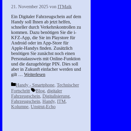
21. November 2025
von
ITMaik
Ein Digitaler Fahrzeugschein auf dem
Handy soll Ihnen ab jetzt helfen,
schneller durch Verkehrskontrollen zu
kommen. Dazu benötigen Sie die i-
KFZ-App, die Sie im Playstore für
Android oder im App-Store für
Apple-Handys finden. Zusätzlich
benötigen Sie zunächst noch einen
Personalausweis mit Online-Funktion
und die dazugehörige PIN. Dies soll
aber in Zukunft einfacher werden und
gilt …
Weiterlesen
Kategorien
Handy - Smartphone
,
Technischer
Schlagwörter
Fortschritt
Blog
,
digitaler
Fahrzeugschein
,
Digitalisierung
,
Fahrzeugschein
,
Handy
,
ITM
,
Kolumne
,
Unstrut-Echo