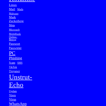
Linux
Mail
Mails
Malware
Mark
Zuckerberg
Meta
Microsoft
Mobilfunk
Online-
Betrug
Passwort
Passwörter
PC
Phishing
Scam
SMS
TikTok
Trojaner
Unstrut-
Echo
Update
Viren
Virus
WhatsApp