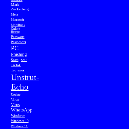
Malware
Mark
Zuckerberg
Meta
Microsoft
Mobilfunk
Online-
Betrug
Passwort
Passwörter
PC
Phishing
Scam
SMS
TikTok
Trojaner
Unstrut-
Echo
Update
Viren
Virus
WhatsApp
Windows
Windows 10
Windows 11