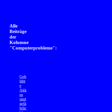
Alle
Beiträge
der
Kolumne
"Computerprobleme":
Geb
läht
e
Akk
us
sind
gefä
hrlic