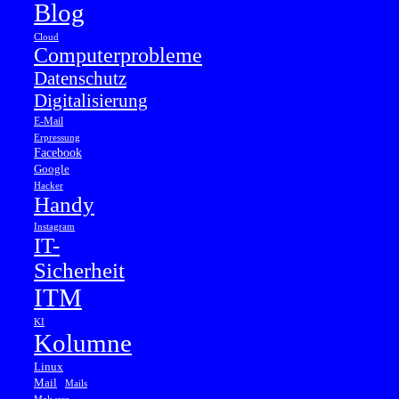
Blog
Cloud
Computerprobleme
Datenschutz
Digitalisierung
E-Mail
Erpressung
Facebook
Google
Hacker
Handy
Instagram
IT-
Sicherheit
ITM
KI
Kolumne
Linux
Mail
Mails