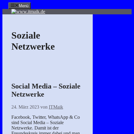
Zum
Menü
Inhalt
springen
Soziale
Netzwerke
Social Media – Soziale
Netzwerke
24. März 2023
von
ITMaik
Facebook, Twitter, WhatsApp & Co
sind Social Media – Soziale
Netzwerke. Damit ist der
Freundeskreis immer dabei und man