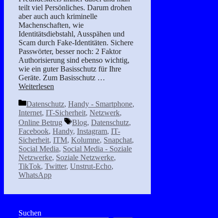
teilt viel Persönliches. Darum drohen
aber auch auch kriminelle
Machenschaften, wie
Identitätsdiebstahl, Ausspähen und
Scam durch Fake-Identitäten. Sichere
Passwörter, besser noch: 2 Faktor
Authorisierung sind ebenso wichtig,
wie ein guter Basisschutz für Ihre
Geräte. Zum Basisschutz …
Weiterlesen
Kategorien
Datenschutz
,
Handy - Smartphone
,
Internet
,
IT-Sicherheit
,
Netzwerk
,
Schlagwörter
Online Betrug
Blog
,
Datenschutz
,
Facebook
,
Handy
,
Instagram
,
IT-
Sicherheit
,
ITM
,
Kolumne
,
Snapchat
,
Social Media
,
Social Media - Soziale
Netzwerke
,
Soziale Netzwerke
,
TikTok
,
Twitter
,
Unstrut-Echo
,
WhatsApp
Suchen