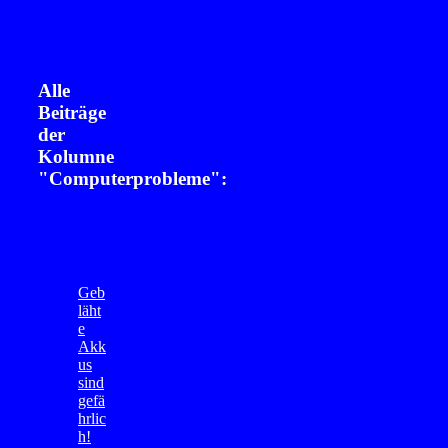
Alle
Beiträge
der
Kolumne
"Computerprobleme":
Geb
läht
e
Akk
us
sind
gefä
hrlic
h!