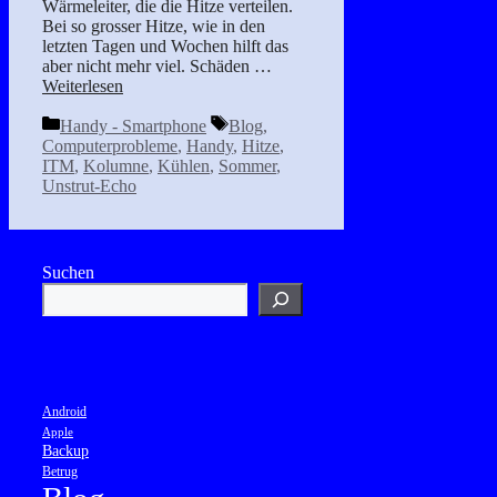
Wärmeleiter, die die Hitze verteilen.
Bei so grosser Hitze, wie in den
letzten Tagen und Wochen hilft das
aber nicht mehr viel. Schäden …
Weiterlesen
Kategorien
Schlagwörter
Handy - Smartphone
Blog
,
Computerprobleme
,
Handy
,
Hitze
,
ITM
,
Kolumne
,
Kühlen
,
Sommer
,
Unstrut-Echo
Suchen
Android
Apple
Backup
Betrug