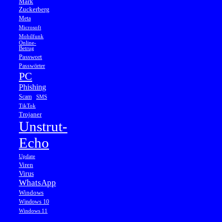
Mark
Zuckerberg
Meta
Microsoft
Mobilfunk
Online-
Betrug
Passwort
Passwörter
PC
Phishing
Scam
SMS
TikTok
Trojaner
Unstrut-
Echo
Update
Viren
Virus
WhatsApp
Windows
Windows 10
Windows 11