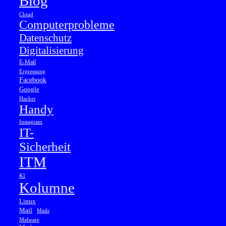
Blog
Cloud
Computerprobleme
Datenschutz
Digitalisierung
E-Mail
Erpressung
Facebook
Google
Hacker
Handy
Instagram
IT-
Sicherheit
ITM
KI
Kolumne
Linux
Mail
Mails
Malware