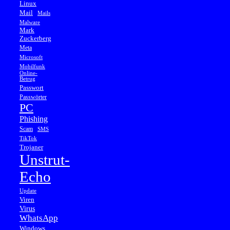
Linux
Mail
Mails
Malware
Mark
Zuckerberg
Meta
Microsoft
Mobilfunk
Online-
Betrug
Passwort
Passwörter
PC
Phishing
Scam
SMS
TikTok
Trojaner
Unstrut-
Echo
Update
Viren
Virus
WhatsApp
Windows