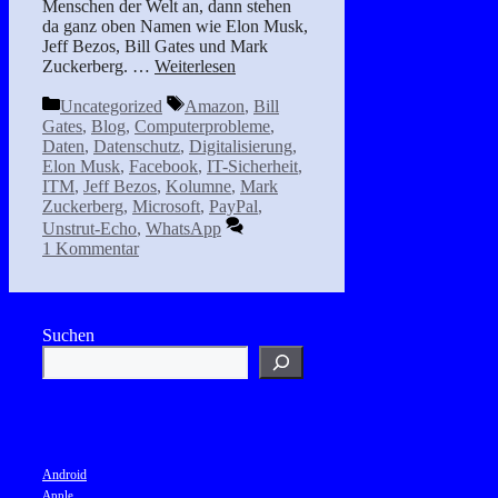
Menschen der Welt an, dann stehen
da ganz oben Namen wie Elon Musk,
Jeff Bezos, Bill Gates und Mark
Zuckerberg. …
Weiterlesen
Kategorien
Schlagwörter
Uncategorized
Amazon
,
Bill
Gates
,
Blog
,
Computerprobleme
,
Daten
,
Datenschutz
,
Digitalisierung
,
Elon Musk
,
Facebook
,
IT-Sicherheit
,
ITM
,
Jeff Bezos
,
Kolumne
,
Mark
Zuckerberg
,
Microsoft
,
PayPal
,
Unstrut-Echo
,
WhatsApp
1 Kommentar
Suchen
Android
Apple