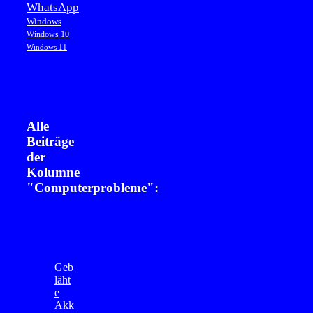
WhatsApp
Windows
Windows 10
Windows 11
Alle
Beiträge
der
Kolumne
"Computerprobleme":
Geb
läht
e
Akk