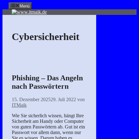
Zum
Menü
Inhalt
springen
Cybersicherheit
Phishing – Das Angeln
nach Passwörtern
15. Dezember 2025
29. Juli 2022
von
ITMaik
Wie Sie sicherlich wissen, hängt Ihre
Sicherheit am Handy oder Computer
von guten Passwörtern ab. Gut ist ein
Passwort vor allem dann, wenn nur
Sie es wissen. Darum haben es