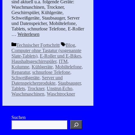
sind aktuell u.a. folgende Geräte:
Waschmaschinen, Trockner,
Geschirrspüler, Kühlgeräte,
Schweißgeräte, Staubsauger, Server
und Datenspeicher, Mobiltelefone,
Tablets, schnurlose Telefone, E-Roller
…
Weiterlesen
Kategorien
Schlagwörter
Technischer Fortschritt
Blog
,
Computer ohne Tastatur (sogenannte
Slate-Tablets)
,
E-Roller und E-Bikes
,
Haushaltsgeschirrspüler
,
ITM
,
Kolumne
,
Kühlgeräte
,
Mobiltelefone
,
Reparatur
,
schnurlose Telefone
,
Schweißgeräte
,
Server und
Datenspeicherprodukte
,
Staubsauger
,
Tablets
,
Trockner
,
Unstrut-Echo
,
Waschmaschinen
,
Waschtrockner
Suchen