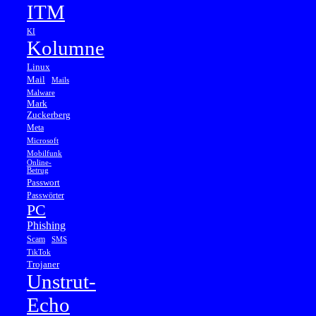
ITM
KI
Kolumne
Linux
Mail
Mails
Malware
Mark
Zuckerberg
Meta
Microsoft
Mobilfunk
Online-
Betrug
Passwort
Passwörter
PC
Phishing
Scam
SMS
TikTok
Trojaner
Unstrut-
Echo