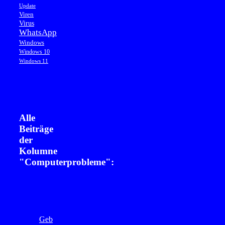
Update
Viren
Virus
WhatsApp
Windows
Windows 10
Windows 11
Alle
Beiträge
der
Kolumne
"Computerprobleme":
Geb