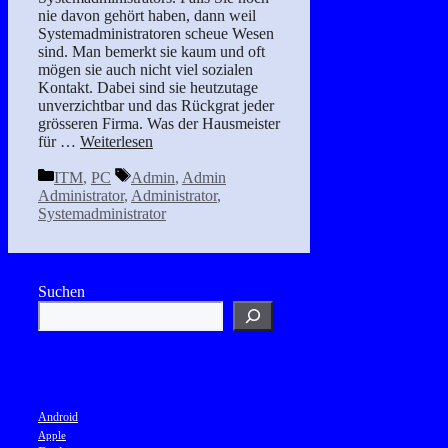
nie davon gehört haben, dann weil
Systemadministratoren scheue Wesen
sind. Man bemerkt sie kaum und oft
mögen sie auch nicht viel sozialen
Kontakt. Dabei sind sie heutzutage
unverzichtbar und das Rückgrat jeder
grösseren Firma. Was der Hausmeister
für …
Weiterlesen
Kategorien
Schlagwörter
ITM
,
PC
Admin
,
Admin
Administrator
,
Administrator
,
Systemadministrator
Suchen
Android
Apple