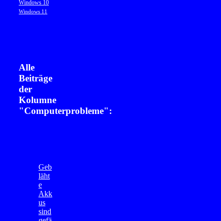
Windows 10
Windows 11
Alle
Beiträge
der
Kolumne
"Computerprobleme":
Geb
läht
e
Akk
us
sind
gefä