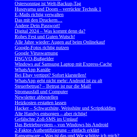
Ostersonntag ist Welt-Backup-Tag
Husqvarna und Doom – verrückte Technik 1
E-Mails richtig verwalten
Das mit den Druckern…
Ändere Dein Passwort!
Digital 2024 – Was kommt denn da?
Rohes Fest und Guten Wutsch!
Alle Jahre wieder: Augen auf beim Onlinekauf
Google-Fotos richtig nutzen
Google Viruswarnung
DSGVO-Bußgelder
Windows auf Samsung Laptop mit Express-Cache
WhatsApp Kanäle
Bei Ebay vertippt? Sofort klarstellen!
WhatsApp geht nicht mehr: Android ist zu alt
Steuerbetrug? – Betrug ist nur die Mail!
Stromausfall und Computer
Newsletter abbestellen
Heizkosten erstatten lassen
Hacker – Schwarzhüte, Weisshüte und Scriptkiddies
Alte Handys entsorgen – aber richtig!
Gefälschte Zoll-SMS im Umlauf
Das Betriebssystem – von Windows bis Android
2-Faktor-Authentifizierung – einfach erklärt
Ransomware – Was ist das und Wie schütze ich mich?