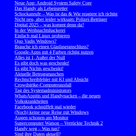
Neue App: Android System Safety Core
Das Handy als Lebensretter
Schockanrufe – Was ist das & Wie reagiere ich richtig
Nicht neu, aber leider wirksam: Polizei-Betrüger
Digital 2025 – was kommt denn da?
In der Weihnachtshackerei
Einfach mal Linux probieren
Quo Vadis Windows?
Brauche ich einen Glasfaseranschluss?
Google-Apps mit 4 Farben richtig nutzen
Alles ist 1, Außer der Null
Es gibt doch was geschenkt!
Es gibt Nichts geschenkt!
Aktuelle Betrugsmaschen
Rechtschreibfehler mit KI und Absicht
Crowdstrike-Computerausfall
Tag des Systemadministrators
WhatsAppitis und Handynacken – die neuen
Volkskrankheiten
Facebook schnüffelt mal wieder
(Noch) keine neue Reise mit Windows
Augen schonen am Monitor
Supercomputer Watson – Verrückte Technik 2
Handy weg – Was tun?
Sind ihre Daten aktuell?