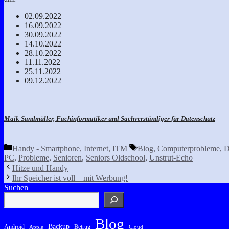
02.09.2022
16.09.2022
30.09.2022
14.10.2022
28.10.2022
11.11.2022
25.11.2022
09.12.2022
Maik Sandmüller, Fachinformatiker und Sachverständiger für Datenschutz
Kategorien
Schlagwörter
Handy - Smartphone
,
Internet
,
ITM
Blog
,
Computerprobleme
,
D
PC
,
Probleme
,
Senioren
,
Seniors Oldschool
,
Unstrut-Echo
Hitze und Handy
Ihr Speicher ist voll – mit Werbung!
Suchen
Blog
Backup
Android
Betrug
Apple
Cloud