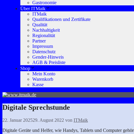
Gastronomie
Über ITMaik
ITMaik
Qualifikationen und Zertifikate
Qualität
Nachhaltigkeit
Regionalität
Partner
Impressum
Datenschutz
Gender-Hinweis
AGB & Preisliste
Shop
Mein Konto
Warenkorb
Kasse
Digitale Sprechstunde
22. Januar 2025
29. August 2022
von
ITMaik
Digitale Geräte und Helfer, wie Handys, Tablets und Computer gehöre