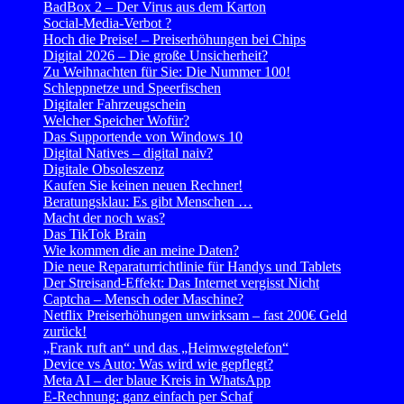
BadBox 2 – Der Virus aus dem Karton
Social-Media-Verbot ?
Hoch die Preise! – Preiserhöhungen bei Chips
Digital 2026 – Die große Unsicherheit?
Zu Weihnachten für Sie: Die Nummer 100!
Schleppnetze und Speerfischen
Digitaler Fahrzeugschein
Welcher Speicher Wofür?
Das Supportende von Windows 10
Digital Natives – digital naiv?
Digitale Obsoleszenz
Kaufen Sie keinen neuen Rechner!
Beratungsklau: Es gibt Menschen …
Macht der noch was?
Das TikTok Brain
Wie kommen die an meine Daten?
Die neue Reparaturrichtlinie für Handys und Tablets
Der Streisand-Effekt: Das Internet vergisst Nicht
Captcha – Mensch oder Maschine?
Netflix Preiserhöhungen unwirksam – fast 200€ Geld
zurück!
„Frank ruft an“ und das „Heimwegtelefon“
Device vs Auto: Was wird wie gepflegt?
Meta AI – der blaue Kreis in WhatsApp
E-Rechnung: ganz einfach per Schaf