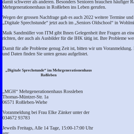
damit schwerer als anderen. Besonders Senioren brauchen häufiger R
Mehrgenerationenhaus in Roßleben ins Leben gerufen.
Wegen der grossen Nachfrage gab es auch 2022 weitere Termine und je
„Digitale Sprechstunde“ jetzt auch im „Seniors Oldschool“ in Wohlmirs
Maik Sandmüller von ITM gibt Ihnen Gelegenheit ihre Fragen an eine
richten, der auch als Ausbilder für die IHK tätig ist. Ihre Probleme 
Damit für alle Probleme genug Zeit ist, bitten wir um Voranmeldung.
und Daten finden Sie unten genau aufgelistet.
„Digitale Sprechstunde“ im Mehrgenerationenhaus
Roßleben
„MGH“ Mehrgenerationenhaus Rossleben
Thomas-Müntzer-Str. 1a
06571 Roßleben-Wiehe
Voranmeldung bei Frau Elke Zänker unter der
034672 93783
Jeweils Freitags, Alle 14 Tage, 15:00-17:00 Uhr
am: