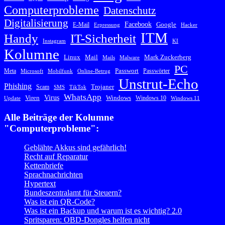
Computerprobleme
Datenschutz
Digitalisierung
Facebook
Google
E-Mail
Erpressung
Hacker
ITM
Handy
IT-Sicherheit
Instagram
KI
Kolumne
Linux
Mail
Mark Zuckerberg
Mails
Malware
PC
Passwort
Meta
Passwörter
Microsoft
Mobilfunk
Online-Betrug
Unstrut-Echo
Phishing
Trojaner
Scam
SMS
TikTok
WhatsApp
Virus
Viren
Windows
Windows 10
Update
Windows 11
Alle Beiträge der Kolumne
"Computerprobleme":
Geblähte Akkus sind gefährlich!
Recht auf Reparatur
Kettenbriefe
Sprachnachrichten
Hypertext
Bundeszentralamt für Steuern?
Was ist ein QR-Code?
Was ist ein Backup und warum ist es wichtig? 2.0
Spritsparen: OBD-Dongles helfen nicht