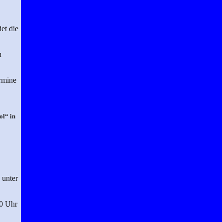
et die
u
ermine
ol“ in
 unter
00 Uhr