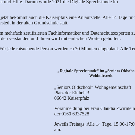
at und Hilfe. Darum wurde 2021 die Digitale Sprechstunde im
tzt bekommt auch die Kaiserpfalz eine Anlaufstelle. Alle 14 Tage find
tedt in der alten Grundschule statt.
n mehrfach zertifizierten Fachinformatiker und Datenschutzexperten z
werden verstanden und Ihnen wird mit einfachen Worten geholfen.
 Für jede ratsuchende Person werden ca 30 Minuten eingeplant. Alle T
„Digitale Sprechstunde“ im „Seniors Oldscho
Wohlmirstedt
„Seniors Oldschool“ Wohngemeinschaft
Platz der Einheit 3
06642 Kaiserpfalz
Voranmeldung bei Frau Claudia Zwirnlein
der 0160 6337528
Jeweils Freitags, Alle 14 Tage, 15:00-17:
am: