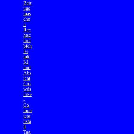
Betr
ugs
mas
che
n
Rec
htsc
hrei
bfeh
ler
mit
KI
und
Abs
icht
Cro
wds
trike
-
Co
mpu
tera
usfa
ll
Tag