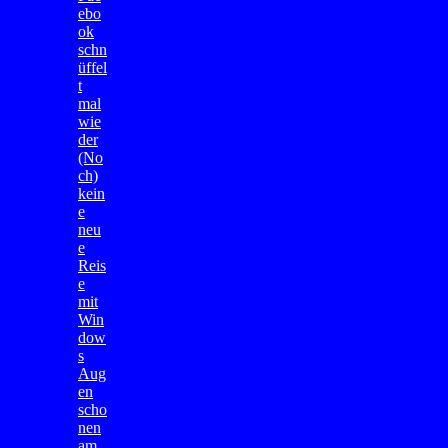
ebo
ok
schn
üffel
t
mal
wie
der
(No
ch)
kein
e
neu
e
Reis
e
mit
Win
dow
s
Aug
en
scho
nen
am