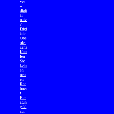
ves
–
digit
al
naiv
?
Digi
tale
Obs
oles
zenz
Kau
fen
Sie
kein
en
neu
en
Rec
hner
!
Ber
atun
gskl
au: