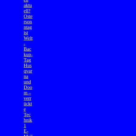
aktu
ell?
Oste
rson
ntag
ist
Welt
-
Bac
kup-
Tag
Hus
qvar
na
und
Doo
m –
verr
ückt
e
Tec
hnik
1
E-