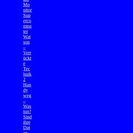
Mo
nitor
Sup
erco
mpu
ter
Wat
son
–
Verr
ückt
e
Tec
hnik
2
Han
dy
weg
–
Was
tun?
Sind
ihre
Dat
en