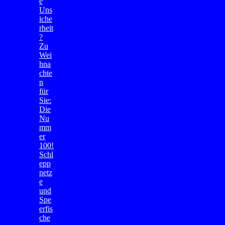
e
Uns
iche
rheit
?
Zu
Wei
hna
chte
n
für
Sie:
Die
Nu
mm
er
100!
Schl
epp
netz
e
und
Spe
erfis
che