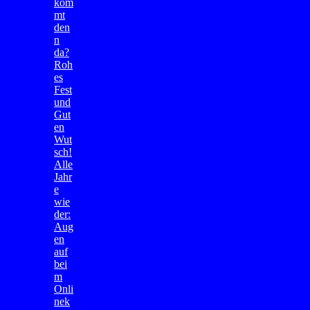
kom
mt
den
n
da?
Roh
es
Fest
und
Gut
en
Wut
sch!
Alle
Jahr
e
wie
der:
Aug
en
auf
bei
m
Onli
nek