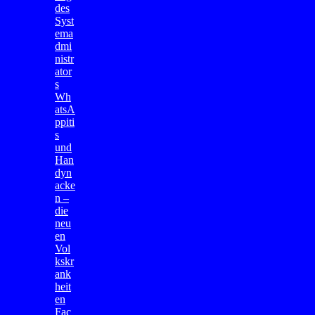
des
Syst
ema
dmi
nistr
ator
s
Wh
atsA
ppiti
s
und
Han
dyn
acke
n –
die
neu
en
Vol
kskr
ank
heit
en
Fac