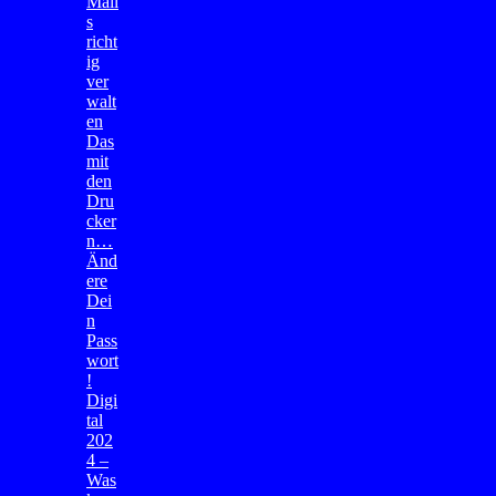
Mail
s
richt
ig
ver
walt
en
Das
mit
den
Dru
cker
n…
Änd
ere
Dei
n
Pass
wort
!
Digi
tal
202
4 –
Was