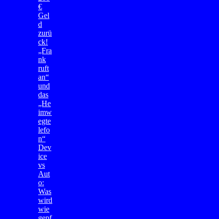
€
Gel
d
zurü
ck!
„Fra
nk
ruft
an“
und
das
„He
imw
egte
lefo
n“
Dev
ice
vs
Aut
o:
Was
wird
wie
gepf