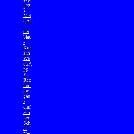
legt
?
Met
a AI
–
der
blau
e
Krei
s in
Wh
atsA
pp
E-
Rec
hnu
ng:
gan
z
einf
ach
per
Sch
af
Neu