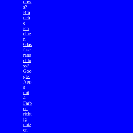
dow
s?
Bra
uch
e
ich
eine
n
Glas
fase
rans
chlu
ss?
Goo
gle-
App
s
mit
4
Farb
en
richt
ig
nutz
en