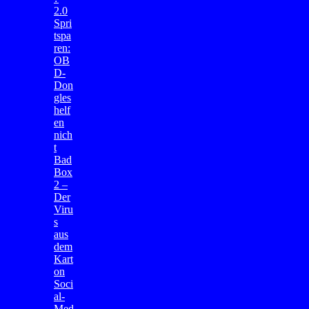
2.0
Spri
tspa
ren:
OB
D-
Don
gles
helf
en
nich
t
Bad
Box
2 –
Der
Viru
s
aus
dem
Kart
on
Soci
al-
Med