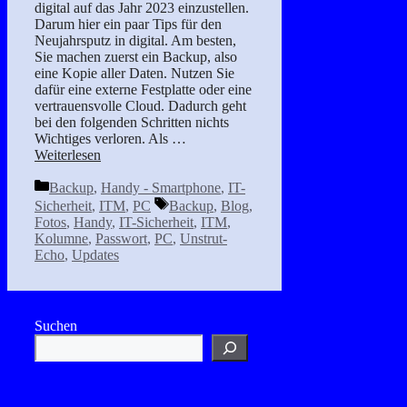
digital auf das Jahr 2023 einzustellen.
Darum hier ein paar Tips für den
Neujahrsputz in digital. Am besten,
Sie machen zuerst ein Backup, also
eine Kopie aller Daten. Nutzen Sie
dafür eine externe Festplatte oder eine
vertrauensvolle Cloud. Dadurch geht
bei den folgenden Schritten nichts
Wichtiges verloren. Als …
Weiterlesen
Kategorien
Backup
,
Handy - Smartphone
,
IT-
Schlagwörter
Sicherheit
,
ITM
,
PC
Backup
,
Blog
,
Fotos
,
Handy
,
IT-Sicherheit
,
ITM
,
Kolumne
,
Passwort
,
PC
,
Unstrut-
Echo
,
Updates
Suchen