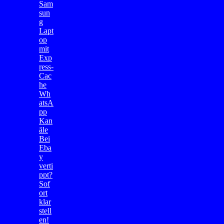
Sam
sun
g
Lapt
op
mit
Exp
ress-
Cac
he
Wh
atsA
pp
Kan
äle
Bei
Eba
y
verti
ppt?
Sof
ort
klar
stell
en!