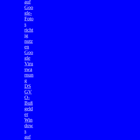
auf
Goo
gle-
Foto
s
richt
ig
nutz
en
Goo
gle
Viru
swa
rnun
g
DS
GV
O-
Buß
geld
er
Win
dow
s
auf