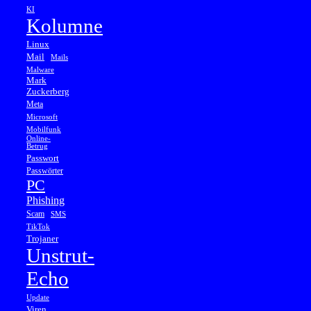
KI
Kolumne
Linux
Mail
Mails
Malware
Mark
Zuckerberg
Meta
Microsoft
Mobilfunk
Online-
Betrug
Passwort
Passwörter
PC
Phishing
Scam
SMS
TikTok
Trojaner
Unstrut-
Echo
Update
Viren