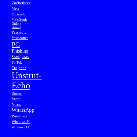
Zuckerberg
Meta
Microsoft
Mobilfunk
Online-
Betrug
Passwort
Passwörter
PC
Phishing
Scam
SMS
TikTok
Trojaner
Unstrut-
Echo
Update
Viren
Virus
WhatsApp
Windows
Windows 10
Windows 11