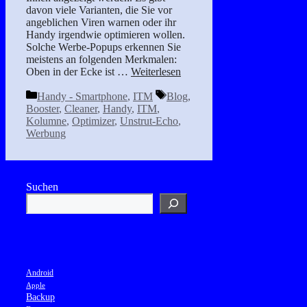
davon viele Varianten, die Sie vor
angeblichen Viren warnen oder ihr
Handy irgendwie optimieren wollen.
Solche Werbe-Popups erkennen Sie
meistens an folgenden Merkmalen:
Oben in der Ecke ist …
Weiterlesen
Kategorien
Schlagwörter
Handy - Smartphone
,
ITM
Blog
,
Booster
,
Cleaner
,
Handy
,
ITM
,
Kolumne
,
Optimizer
,
Unstrut-Echo
,
Werbung
Suchen
Android
Apple
Backup