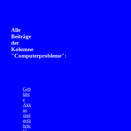
Alle
Beiträge
der
Kolumne
"Computerprobleme":
Geb
läht
e
Akk
us
sind
gefä
hrlic