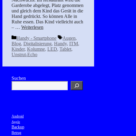
Garderobe abgelegt, Platz genommen
und gleich dem Kind das Gerät in die
Hand gedrückt. So können Alle in
Ruhe essen. Das Kind vielleicht auch
– …
Weiterlesen
Kategorien
Schlagwörter
Handy - Smartphone
Augen
,
Blog
,
Digitalisierung
,
Handy
,
ITM
,
Kinder
,
Kolumne
,
LED
,
Tablet
,
Unstrut-Echo
Suchen
Android
Apple
Backup
Betrug