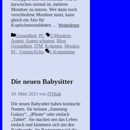
inzwischen normal ist, mehrere
Monitore zu nutzen. Wer dann noch
verschiedene Monitore nutzt, kann
gleich ein Abo für
Kopfschmerztabletten …
Weiterlesen
Kategorien
Schlagwörter
Gesundheit
,
PC
2 Monitore
,
Augen
,
Augen schonen
,
Blog
,
Gesundheit
,
ITM
,
Kolumne
,
Monitor
,
PC
,
Unstrut-Echo
1 Kommentar
Die neuen Babysitter
10. März 2023
von
ITMaik
Die neuen Babysitter haben komische
Namen. Sie heissen „Samsung
Galaxy“, „iPhone“ oder einfach
„Tablet“. Sie machen uns das Leben
einfach und kümmern sich um den
Nachwuchs. Im Restaurant wird die