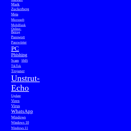
Mark
Zuckerberg
Meta
Microsoft
Mobilfunk
Online-
Betrug
Passwort
Passwörter
PC
Phishing
Scam
SMS
TikTok
Trojaner
Unstrut-
Echo
Update
Viren
Virus
WhatsApp
Windows
Windows 10
Windows 11